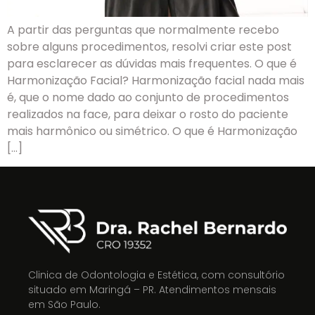
A partir das perguntas que normalmente recebo
sobre alguns procedimentos, resolvi criar este post
para esclarecer as dúvidas mais frequentes. O que é
Harmonização Facial? Harmonização facial nada mais
é, que o nome dado ao conjunto de procedimentos
realizados na face, para deixar o rosto do paciente
mais harmônico ou simétrico. O que é Harmonização
[…]
Clinica de Odontologia e Estética, com consultório
situado em Maringá – PR. Atendimentos mensais
em São Paulo.