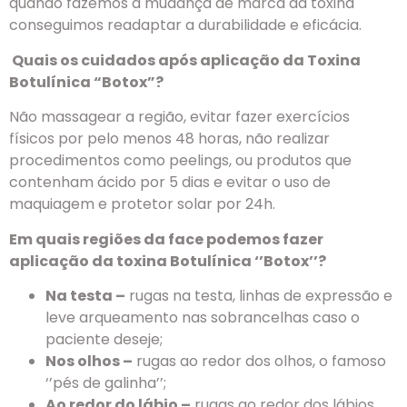
quando fazemos a mudança de marca da toxina
conseguimos readaptar a durabilidade e eficácia.
Quais os cuidados após aplicação da Toxina
Botulínica “Botox”?
Não massagear a região, evitar fazer exercícios
físicos por pelo menos 48 horas, não realizar
procedimentos como peelings, ou produtos que
contenham ácido por 5 dias e evitar o uso de
maquiagem e protetor solar por 24h.
Em quais regiões da face podemos fazer
aplicação da toxina Botulínica ‘’Botox’’?
Na testa –
rugas na testa, linhas de expressão e
leve arqueamento nas sobrancelhas caso o
paciente deseje;
Nos olhos –
rugas ao redor dos olhos, o famoso
‘’pés de galinha’’;
Ao redor do lábio –
rugas ao redor dos lábios,