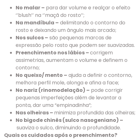
No malar –
para dar volume e realçar o efeito
‘’blush’’ na ‘’maçã do rosto’’;
Na mandíbula –
delimitando o contorno do
rosto e deixando um ângulo mais arcado;
Nos sulcos –
são pequenas marcas de
expressão pelo rosto que podem ser suavizadas.
Preenchimento nos lábios –
corrigem
assimetrias, aumentam o volume e definem o
contorno;
No queixo/ mento –
ajuda a definir o contorno,
melhora perfil mole, alonga e afina a face;
No nariz (rinomodelação) –
pode corrigir
pequenas imperfeições além de levantar a
ponta, dar uma “empinadinha”;
Nas olheiras –
minimiza profundida das olheiras;
No bigode chinês (sulco nasogeniano) –
suaviza o sulco, diminuindo a profundidade.
Quais os cuidados após o preenchimento?