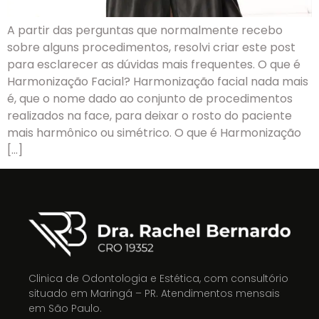
A partir das perguntas que normalmente recebo
sobre alguns procedimentos, resolvi criar este post
para esclarecer as dúvidas mais frequentes. O que é
Harmonização Facial? Harmonização facial nada mais
é, que o nome dado ao conjunto de procedimentos
realizados na face, para deixar o rosto do paciente
mais harmônico ou simétrico. O que é Harmonização
[…]
Clinica de Odontologia e Estética, com consultório
situado em Maringá – PR. Atendimentos mensais
em São Paulo.